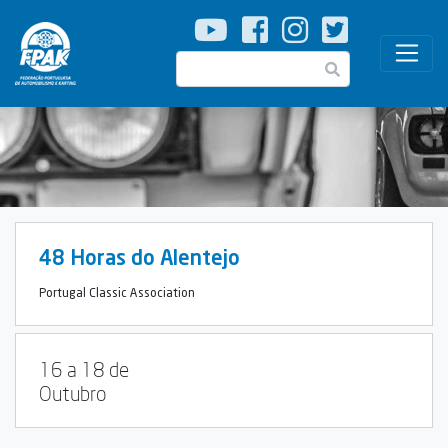
Passar
para
o
Pesquisar
conteúdo
principal
48 Horas do Alentejo
Portugal Classic Association
16 a 18 de
Outubro