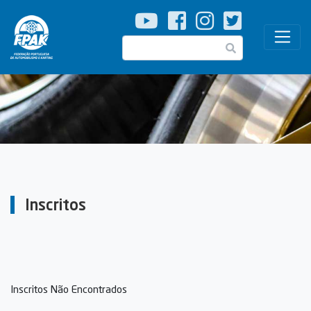
Passar
para
o
Pesquisar
conteúdo
principal
Inscritos
Inscritos Não Encontrados