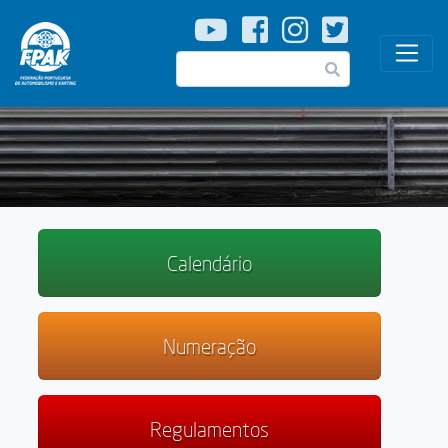
Passar
para
o
Pesquisar
conteúdo
principal
Calendário
Numeração
Regulamentos