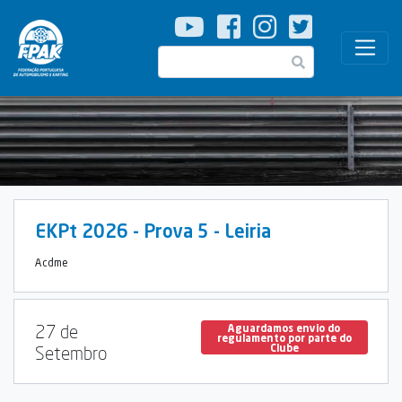
Passar
para
o
Pesquisar
conteúdo
principal
EKPt 2026 - Prova 5 - Leiria
Acdme
27 de
Aguardamos envio do
regulamento por parte do
Clube
Setembro