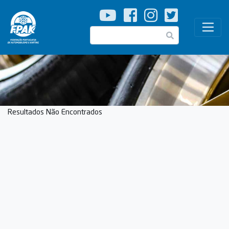
Passar
para
o
Pesquisar
conteúdo
principal
Resultados Não Encontrados