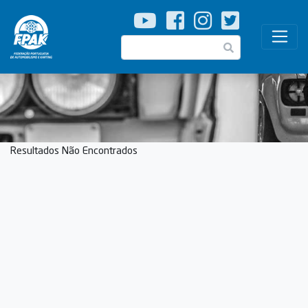
Passar
para
o
Pesquisar
conteúdo
principal
Resultados Não Encontrados