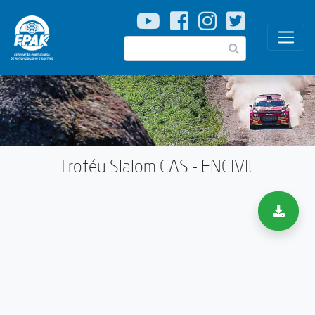
Passar
para
o
Pesquisar
conteúdo
principal
Troféu Slalom CAS - ENCIVIL