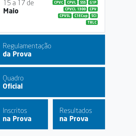
15 a 17 de
CPVC
CPVL
SSS
G1P
Maio
CPVCL 1300
CPV
CPVSL
C1ECup
SCI
TRLC
Regulamentação
da Prova
Quadro
Oficial
Inscritos
Resultados
na Prova
na Prova