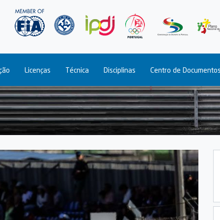
Passar
para
o
conteúdo
principal
ção
Licenças
Técnica
Disciplinas
Centro de Documento