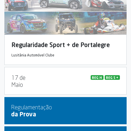
Regularidade Sport + de Portalegre
Lusitânia Automóvel Clube
17 de
REG H
REG S +
Maio
Regulamentação
da Prova