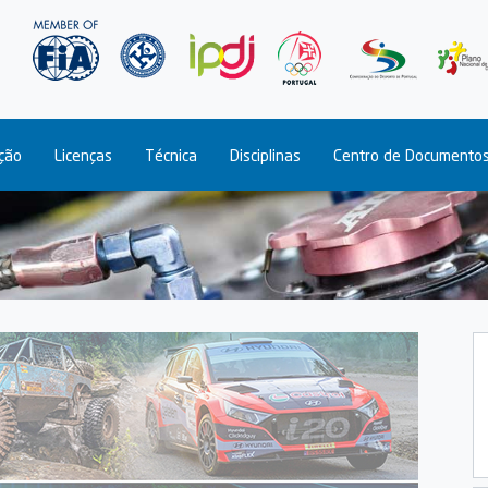
Passar
para
o
conteúdo
principal
ção
Licenças
Técnica
Disciplinas
Centro de Documento