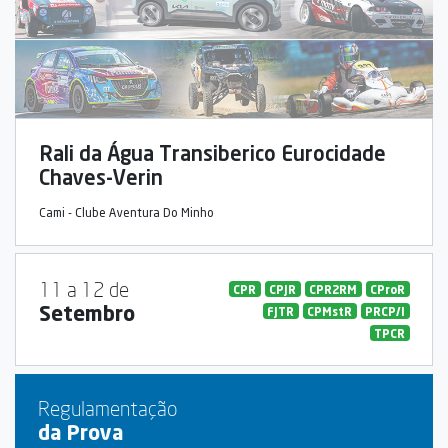
Rali da Água Transiberico Eurocidade
Chaves-Verin
Cami - Clube Aventura Do Minho
11 a 12 de
CPR
CPJR
CPR2RM
CProR
Setembro
FJTR
CPMstR
PRCP/I
TPCR
Regulamentação
da Prova