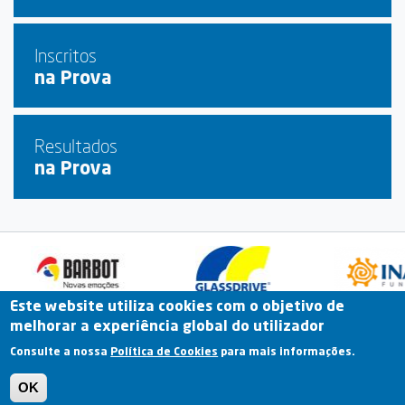
Inscritos
na Prova
Resultados
na Prova
Este website utiliza cookies com o objetivo de
melhorar a experiência global do utilizador
Fale Connosco
Portal Online
Arquivo
Consulte a nossa
Política de Cookies
para mais informações.
Previous
OK
Termos e Condições | Política de Privacidade |
Política de Cookies