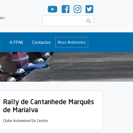
Pesquisar
s
A FPAK
Contactos
Anos Anteriores
Rally de Cantanhede Marquês
de Marialva
Clube Automóvel Do Centro