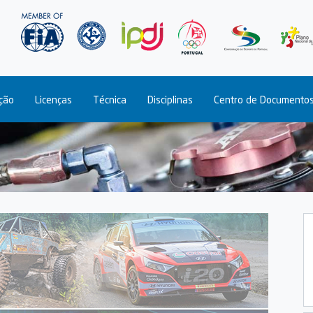
Passar
para
o
conteúdo
principal
ção
Licenças
Técnica
Disciplinas
Centro de Documento