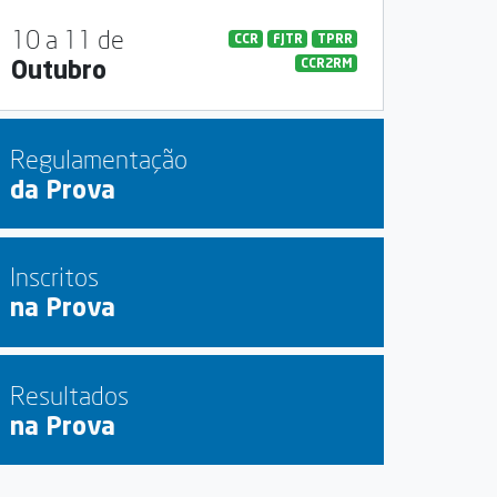
10 a 11 de
CCR
FJTR
TPRR
Outubro
CCR2RM
Regulamentação
da Prova
Inscritos
na Prova
Resultados
na Prova