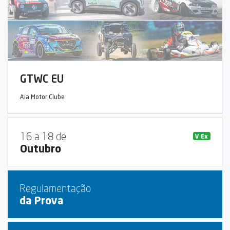
GTWC EU
Aia Motor Clube
16 a 18 de
V Ex
Outubro
Regulamentação
da Prova