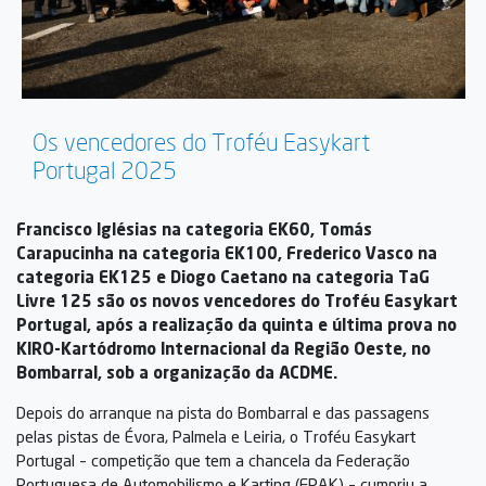
Os vencedores do Troféu Easykart
Portugal 2025
Francisco Iglésias na categoria EK60, Tomás
Carapucinha na categoria EK100, Frederico Vasco na
categoria EK125 e Diogo Caetano na categoria TaG
Livre 125 são os novos vencedores do Troféu Easykart
Portugal, após a realização da quinta e última prova no
KIRO-Kartódromo Internacional da Região Oeste, no
Bombarral, sob a organização da ACDME.
Depois do arranque na pista do Bombarral e das passagens
pelas pistas de Évora, Palmela e Leiria, o Troféu Easykart
Portugal – competição que tem a chancela da Federação
Portuguesa de Automobilismo e Karting (FPAK) – cumpriu a