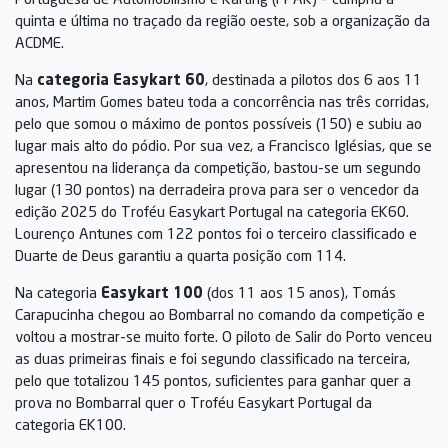
quinta e última no traçado da região oeste, sob a organização da
ACDME.
Na
categoria Easykart 60
, destinada a pilotos dos 6 aos 11
anos, Martim Gomes bateu toda a concorrência nas três corridas,
pelo que somou o máximo de pontos possíveis (150) e subiu ao
lugar mais alto do pódio. Por sua vez, a Francisco Iglésias, que se
apresentou na liderança da competição, bastou-se um segundo
lugar (130 pontos) na derradeira prova para ser o vencedor da
edição 2025 do Troféu Easykart Portugal na categoria EK60.
Lourenço Antunes com 122 pontos foi o terceiro classificado e
Duarte de Deus garantiu a quarta posição com 114.
Na categoria
Easykart 100
(dos 11 aos 15 anos), Tomás
Carapucinha chegou ao Bombarral no comando da competição e
voltou a mostrar-se muito forte. O piloto de Salir do Porto venceu
as duas primeiras finais e foi segundo classificado na terceira,
pelo que totalizou 145 pontos, suficientes para ganhar quer a
prova no Bombarral quer o Troféu Easykart Portugal da
categoria EK100.